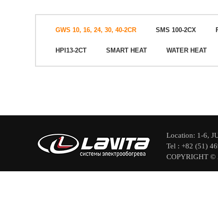
GWS 10, 16, 24, 30, 40-2CR
SMS 100-2CX
HPI13-2CT
SMART HEAT
WATER HEAT
Location: 1-6
Tel : +82 (51) 4
COPYRIGHT © 2