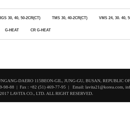
RGS 30, 40, 50-2CR(CT)
TMS 30, 40-2CR(CT)
VMS 24, 30. 40, 
G-HEAT
CR G-HEAT
, JUNGANG-DAERO 115BEON-GIL, JUNG-GU, BUSAN, REPUBLIC O
69-98-88 | Fax : +82 (51) 469-77-95 | Email: lavita21@korea.com, inf
017 LAVITA CO., LTD. ALL RIGHT RESERVED.