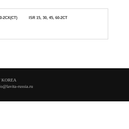
50-2CX(CT)
ISR 15, 30, 45, 60-2CT
F KOREA
o@lavita-russia.ru