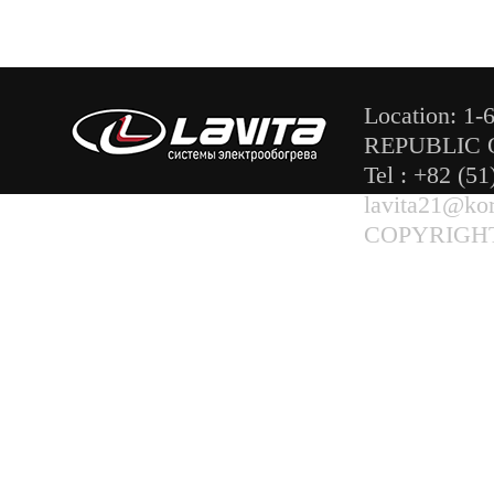
Location: 
REPUBLIC 
Tel : +82 (5
lavita21@kor
COPYRIGHT 